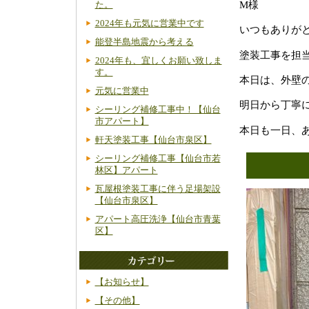
M様
た。
2024年も元気に営業中です
いつもありが
能登半島地震から考える
塗装工事を担
2024年も、宜しくお願い致しま
す。
本日は、外壁
元気に営業中
明日から丁寧
シーリング補修工事中！【仙台
市アパート】
本日も一日、
軒天塗装工事【仙台市泉区】
シーリング補修工事【仙台市若
林区】アパート
瓦屋根塗装工事に伴う足場架設
【仙台市泉区】
アパート高圧洗浄【仙台市青葉
区】
【お知らせ】
【その他】