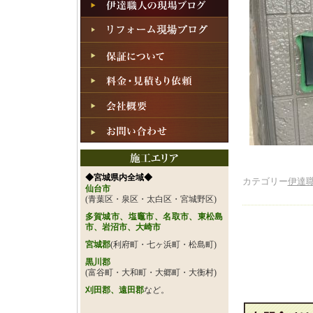
◆宮城県内全域◆
カテゴリー
伊達
仙台市
(青葉区・泉区・太白区・宮城野区)
多賀城市、塩竈市、名取市、東松島
市、岩沼市、大崎市
宮城郡
(利府町・七ヶ浜町・松島町)
黒川郡
(富谷町・大和町・大郷町・大衡村)
刈田郡、遠田郡
など。