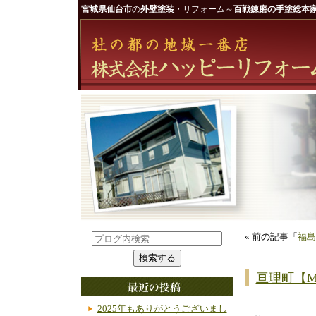
宮城県仙台市
の
外壁塗装
・リフォーム～
百戦錬磨の手塗総本家
« 前の記事「
福島
亘理町【
2025年もありがとうございまし