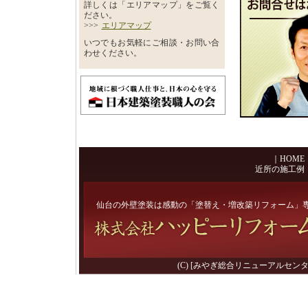
詳しくは「エリアマップ」をご覧く
ださい。
>>>
エリアマップ
いつでもお気軽にご相談・お問い合
わせください。
｜
HOME
近所の施工例
仙台の外壁塗装は感動の「塗替え・増改築リフォーム」
(C) [みやぎ総合リニューアルセンター] 