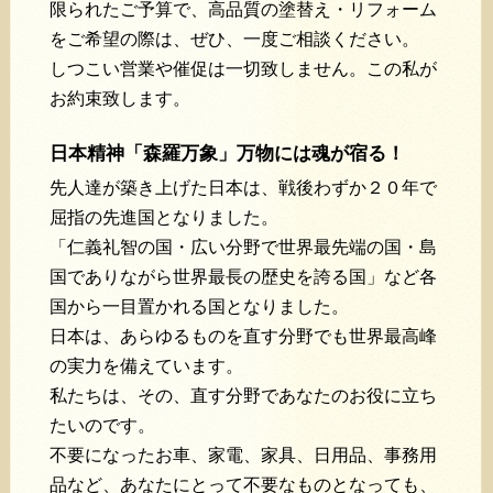
限られたご予算で、高品質の塗替え・リフォーム
をご希望の際は、ぜひ、一度ご相談ください。
しつこい営業や催促は一切致しません。この私が
お約束致します。
日本精神「森羅万象」万物には魂が宿る！
先人達が築き上げた日本は、戦後わずか２０年で
屈指の先進国となりました。
「仁義礼智の国・広い分野で世界最先端の国・島
国でありながら世界最長の歴史を誇る国」など各
国から一目置かれる国となりました。
日本は、あらゆるものを直す分野でも世界最高峰
の実力を備えています。
私たちは、その、直す分野であなたのお役に立ち
たいのです。
不要になったお車、家電、家具、日用品、事務用
品など、あなたにとって不要なものとなっても、