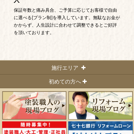
入
保証年数と痛み具合、ご予算に応じてお客様で自由
に選べる[プラン制]を導入しています。無駄なお金が
かからず、人生設計に合わせて調整できるとご好評
を頂いております。
施行エリア
◆宮城県内全域
初めての方へ
仙台市
ハッピーリフォームの特徴
（青葉区・泉区・太白区・宮城野区）
多賀城市、塩竈市、名取市、東松島市、岩沼市、大崎市
施行の流れについて
宮城郡
専門店のまごころ お見積システム
(利府町・七ヶ浜町・松島町)
会社概要
黒川郡
(富谷町・大和町・大郷町・大衡村)