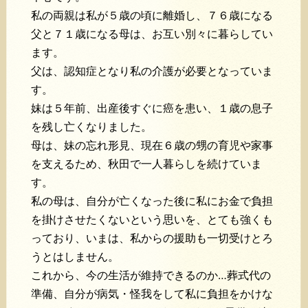
私の両親は私が５歳の頃に離婚し、
７６歳になる
父と７１歳になる母は、お互い別々に暮らしてい
ます。
父は、認知症となり私の介護が必要となっていま
す。
妹は５年前、出産後すぐに癌を患い、１歳の息子
を残し亡くなりました。
母は、妹の忘れ形見、現在６歳の甥の育児や家事
を支えるため、秋田で一人暮らしを続けていま
す。
私の母は、自分が亡くなった後に私にお金で負担
を掛けさせたくないという思いを、とても強くも
っており、いまは、私からの援助も一切受けとろ
うとはしません。
これから、今の生活が維持できるのか…葬式代の
準備、自分が病気・怪我をして私に負担をかけな