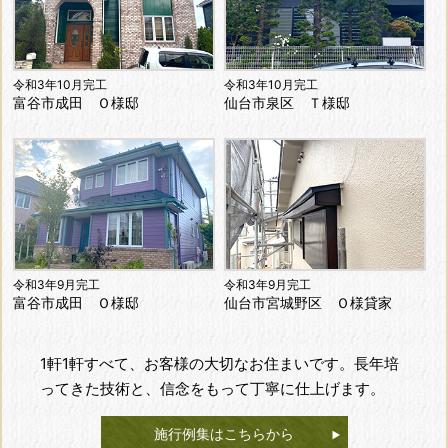
令和3年10月完工
令和3年10月完工
富谷市成田 Ｏ様邸
仙台市泉区 Ｔ様邸
令和3年9月完工
令和3年9月完工
富谷市成田 Ｏ様邸
仙台市宮城野区 Ｏ様貸家
1軒1軒すべて、お客様の大切なお住まいです。長年培
ってきた技術と、信念をもって丁寧に仕上げます。
施行例集はこちらから