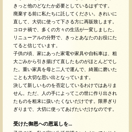
きっと他のどなたか必要としているはずです。
廃棄する前に私たちに託してください。きれいに
直して、大切に使って下さる方に再販致します。
コロナ禍で、多くの方々の生活が一変しました。
リニューアルの分野で、きっとあなたのお役にた
てると信じています。
子供の頃、家にあった家電や家具や自転車は、粗
大ごみから引き揚げて直したものがほとんどでし
た。重い家具を母と二人で運んで、綺麗に磨いた
ことも大切な思い出となっています。
決して新しいものを否定しているわけではありま
せん。ただ、人の手によってこの世に作り出され
たものを粗末に扱いたくないだけです。限界ぎり
ぎりまで、大切に使ってあげたいだけなのです。
受けた御恩への恩返しを…