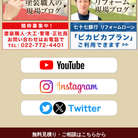
多賀城市、塩竈市、名取市、東松島市、岩沼市、大崎市
施行の流れについて
宮城郡
専門店のまごころ お見積システム
(利府町・七ヶ浜町・松島町)
会社概要
黒川郡
(富谷町・大和町・大郷町・大衡村)
刈田郡、遠田郡
など。
詳しくは「エリアマップ」をご覧ください。
>>>エリアマップ
無料見積り・ご相談はこちらから