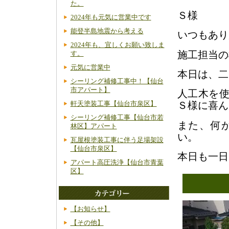
た。
Ｓ様
2024年も元気に営業中です
能登半島地震から考える
いつもあり
2024年も、宜しくお願い致しま
施工担当の
す。
元気に営業中
本日は、二
シーリング補修工事中！【仙台
市アパート】
人工木を
Ｓ様に喜ん
軒天塗装工事【仙台市泉区】
シーリング補修工事【仙台市若
また、何
林区】アパート
い。
瓦屋根塗装工事に伴う足場架設
【仙台市泉区】
本日も一日
アパート高圧洗浄【仙台市青葉
区】
【お知らせ】
【その他】