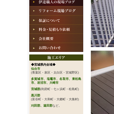
◆宮城県内全域◆
仙台市
(青葉区・泉区・太白区・宮城野区)
多賀城市、塩竈市、名取市、東松島
市、岩沼市、大崎市
宮城郡
(利府町・七ヶ浜町・松島町)
黒川郡
(富谷町・大和町・大郷町・大衡村)
刈田郡、遠田郡
など。