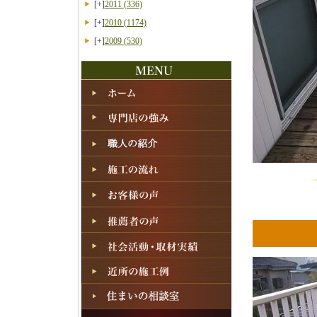
[+]
2011
(336)
[+]
2010
(1174)
[+]
2009
(530)