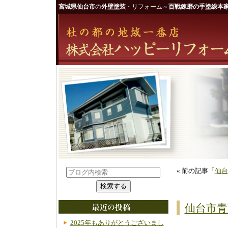
宮城県仙台市
の
外壁塗装
・リフォーム～
百戦錬磨の手塗総本家
« 前の記事「
仙台
仙台市青
2025年もありがとうございまし