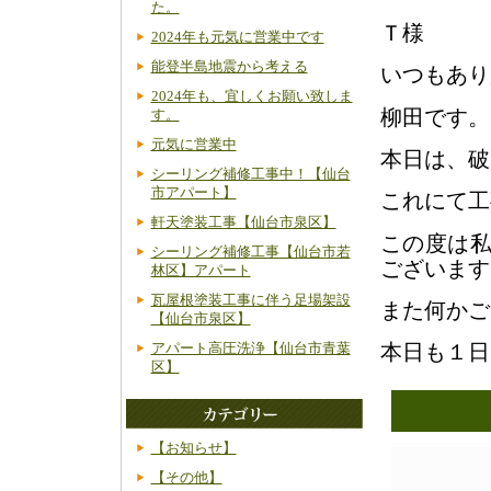
た。
Ｔ様
2024年も元気に営業中です
能登半島地震から考える
いつもあり
2024年も、宜しくお願い致しま
柳田です。
す。
元気に営業中
本日は、破
シーリング補修工事中！【仙台
市アパート】
これにて工
軒天塗装工事【仙台市泉区】
この度は
シーリング補修工事【仙台市若
ございます
林区】アパート
瓦屋根塗装工事に伴う足場架設
また何かご
【仙台市泉区】
本日も１日
アパート高圧洗浄【仙台市青葉
区】
【お知らせ】
【その他】