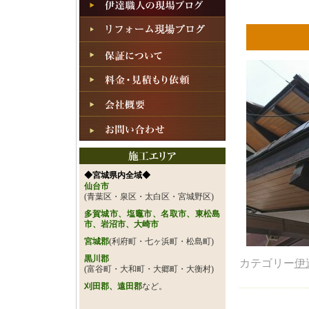
◆宮城県内全域◆
仙台市
(青葉区・泉区・太白区・宮城野区)
多賀城市、塩竈市、名取市、東松島
市、岩沼市、大崎市
宮城郡
(利府町・七ヶ浜町・松島町)
黒川郡
カテゴリー
伊
(富谷町・大和町・大郷町・大衡村)
刈田郡、遠田郡
など。