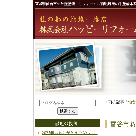
宮城県仙台市
の
外壁塗装
・リフォーム～
百戦錬磨の手塗総本家
« 前の記事「
仙台
富谷市あ
2025年もありがとうございまし