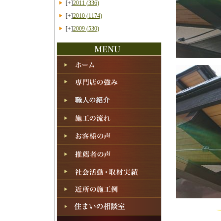
[+]
2011
(336)
[+]
2010
(1174)
[+]
2009
(530)