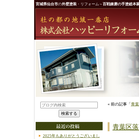
宮城県仙台市
の
外壁塗装
・リフォーム～
百戦錬磨の手塗総本家
« 前の記事「
青葉
青葉区落
2025年もありがとうございまし