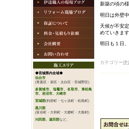
新築の頃の
明日は外壁
天候が不安
めていきま
明日も１日
カテゴリー
伊
◆宮城県内全域◆
仙台市
(青葉区・泉区・太白区・宮城野区)
多賀城市、塩竈市、名取市、東松島
市、岩沼市、大崎市
宮城郡
(利府町・七ヶ浜町・松島町)
黒川郡
(富谷町・大和町・大郷町・大衡村)
刈田郡、遠田郡
など。