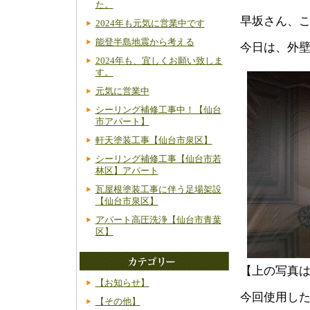
た。
早坂さん、
2024年も元気に営業中です
能登半島地震から考える
今日は、外
2024年も、宜しくお願い致しま
す。
元気に営業中
シーリング補修工事中！【仙台
市アパート】
軒天塗装工事【仙台市泉区】
シーリング補修工事【仙台市若
林区】アパート
瓦屋根塗装工事に伴う足場架設
【仙台市泉区】
アパート高圧洗浄【仙台市青葉
区】
【上の写真
【お知らせ】
今回使用し
【その他】