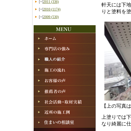
[+]
2011
(336)
軒天には下
[+]
2010
(1174)
りと塗料を
[+]
2009
(530)
【上の写真
上塗りでは
なり
綺麗に