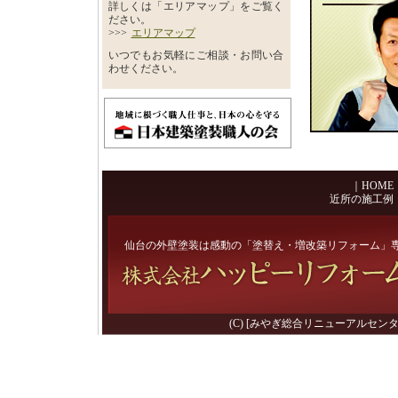
詳しくは「エリアマップ」をご覧く
ださい。
>>>
エリアマップ
いつでもお気軽にご相談・お問い合
わせください。
｜
HOME
近所の施工例
仙台の外壁塗装は感動の「塗替え・増改築リフォーム」
(C) [みやぎ総合リニューアルセンター] 