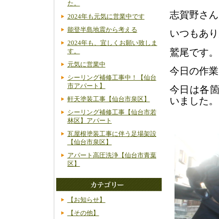
た。
志賀野さん
2024年も元気に営業中です
能登半島地震から考える
いつもあり
2024年も、宜しくお願い致しま
鷲尾です。
す。
元気に営業中
今日の作業
シーリング補修工事中！【仙台
市アパート】
今日は各
いました。
軒天塗装工事【仙台市泉区】
シーリング補修工事【仙台市若
林区】アパート
瓦屋根塗装工事に伴う足場架設
【仙台市泉区】
アパート高圧洗浄【仙台市青葉
区】
【お知らせ】
【その他】