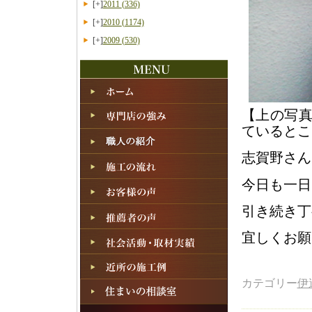
[+]
2011
(336)
[+]
2010
(1174)
[+]
2009
(530)
【上の写
ているとこ
志賀野さん
今日も一日
引き続き丁
宜しくお願
カテゴリー
伊