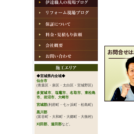
◆宮城県内全域◆
仙台市
(青葉区・泉区・太白区・宮城野区)
多賀城市、塩竈市、名取市、東松島
市、岩沼市、大崎市
宮城郡
(利府町・七ヶ浜町・松島町)
黒川郡
(富谷町・大和町・大郷町・大衡村)
刈田郡、遠田郡
など。