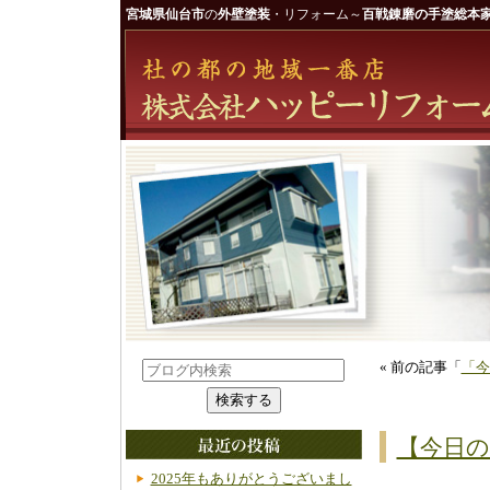
宮城県仙台市
の
外壁塗装
・リフォーム～
百戦錬磨の手塗総本家
« 前の記事「
「今
【今日の
2025年もありがとうございまし