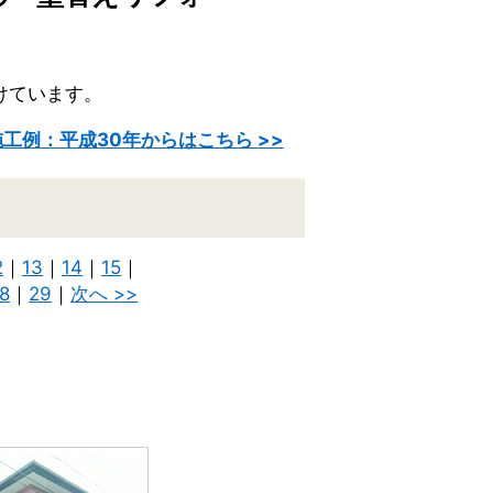
けています。
施工例：平成30年からはこちら >>
2
｜
13
｜
14
｜
15
｜
8
｜
29
｜
次へ >>