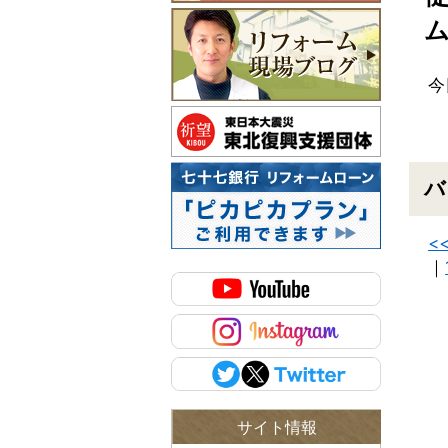
今
バ
<
｜
サイト情報