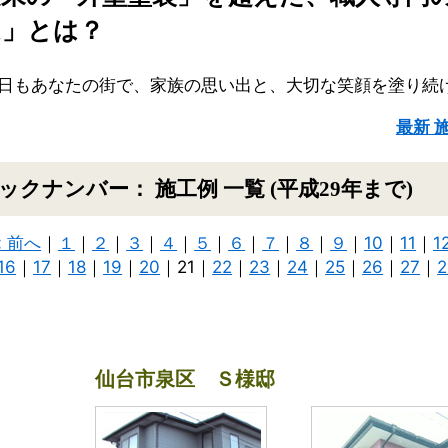
ム」とは？
日もあなたの街で、家族の思い出と、大切な笑顔を塗り続
最新 
ックナンバー： 施工例 一覧 (平成29年まで)
< 前へ
｜
１
｜
２
｜
３
｜
４
｜
５
｜
６
｜
７
｜
８
｜
９
｜
10
｜
11
｜
1
16
｜
17
｜
18
｜
19
｜
20
｜21｜
22
｜
23
｜
24
｜
25
｜
26
｜
27
｜
2
仙台市泉区 Ｓ様邸