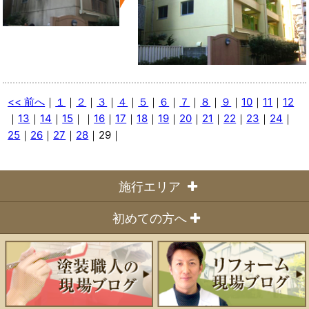
<< 前へ
｜
１
｜
２
｜
３
｜
４
｜
５
｜
６
｜
７
｜
８
｜
９
｜
10
｜
11
｜
12
｜
13
｜
14
｜
15
｜
｜
16
｜
17
｜
18
｜
19
｜
20
｜
21
｜
22
｜
23
｜
24
｜
25
｜
26
｜
27
｜
28
｜29｜
施行エリア
◆宮城県内全域
初めての方へ
仙台市
ハッピーリフォームの特徴
（青葉区・泉区・太白区・宮城野区）
多賀城市、塩竈市、名取市、東松島市、岩沼市、大崎市
施行の流れについて
宮城郡
専門店のまごころ お見積システム
(利府町・七ヶ浜町・松島町)
会社概要