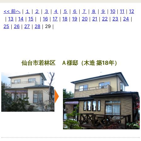
<< 前へ
｜
１
｜
２
｜
３
｜
４
｜
５
｜
６
｜
７
｜
８
｜
９
｜
10
｜
11
｜
12
｜
13
｜
14
｜
15
｜
｜
16
｜
17
｜
18
｜
19
｜
20
｜
21
｜
22
｜
23
｜
24
｜
25
｜
26
｜
27
｜
28
｜29｜
仙台市若林区 Ａ様邸（木造 築18年）