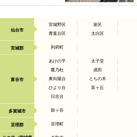
宮城野区
泉区
仙台市
青葉台区
太白区
利府町
宮城郡
あけの平
太子堂
鷹乃杜
成田
東向陽台
とちの木
富谷市
ひより台
富ヶ丘
日吉台
留ヶ谷
多賀城市
亘理町
亘理郡