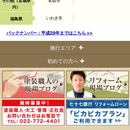
その他（宮城県
名取市
内）
いわき市
福島県
バックナンバー：平成29年まではこちら >>
施行エリア
◆宮城県内全域
初めての方へ
仙台市
ハッピーリフォームの特徴
（青葉区・泉区・太白区・宮城野区）
多賀城市、塩竈市、名取市、東松島市、岩沼市、大崎市
施行の流れについて
宮城郡
専門店のまごころ お見積システム
(利府町・七ヶ浜町・松島町)
会社概要
黒川郡
(富谷町・大和町・大郷町・大衡村)
刈田郡、遠田郡
など。
詳しくは「エリアマップ」をご覧ください。
>>>エリアマップ