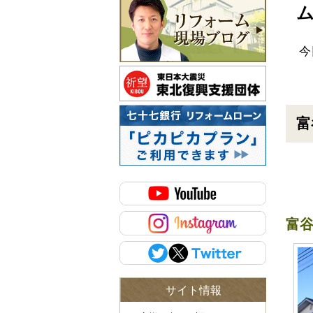
今
富
富谷
サイト情報