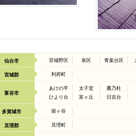
宮城野区
泉区
青葉台区
仙台市
利府町
宮城郡
あけの平
太子堂
鷹乃杜
富谷市
ひより台
富ヶ丘
日吉台
留ヶ谷
多賀城市
亘理町
亘理郡