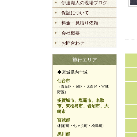
伊達職人の現場ブログ
保証について
料金・見積り依頼
会社概要
お問合わせ
施行エリア
◆宮城県内全域
仙台市
（青葉区・泉区・太白区・宮城
野区）
多賀城市、塩竈市、名取
市、東松島市、岩沼市、大
崎市
宮城郡
(利府町・七ヶ浜町・松島町)
黒川郡