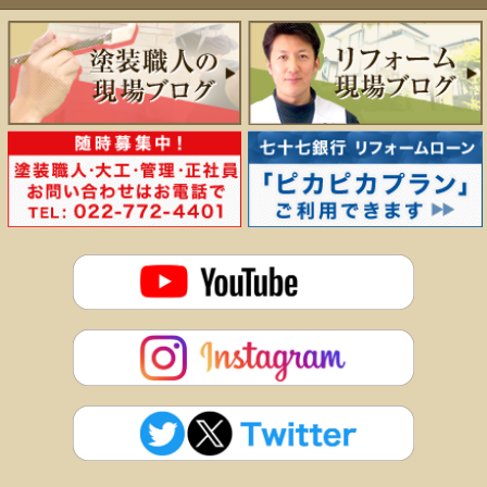
仙台市
ハッピーリフォームの特徴
（青葉区・泉区・太白区・宮城野区）
多賀城市、塩竈市、名取市、東松島市、岩沼市、大崎市
施行の流れについて
宮城郡
専門店のまごころ お見積システム
(利府町・七ヶ浜町・松島町)
会社概要
黒川郡
(富谷町・大和町・大郷町・大衡村)
刈田郡、遠田郡
など。
詳しくは「エリアマップ」をご覧ください。
>>>エリアマップ