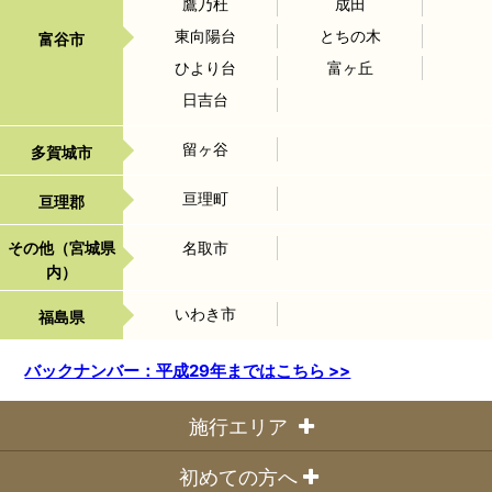
鷹乃杜
成田
東向陽台
とちの木
富谷市
ひより台
富ヶ丘
日吉台
留ヶ谷
多賀城市
亘理町
亘理郡
その他（宮城県
名取市
内）
いわき市
福島県
バックナンバー：平成29年まではこちら >>
施行エリア
◆宮城県内全域
初めての方へ