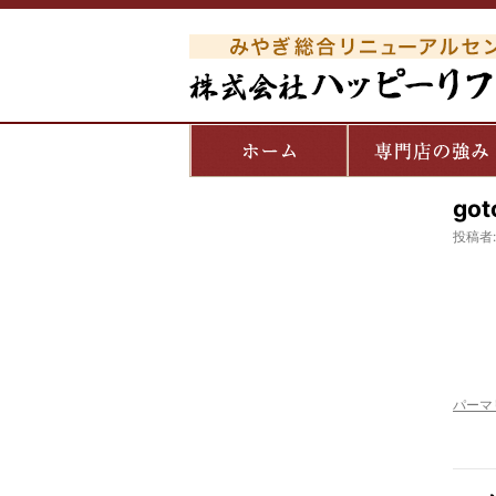
got
投稿者:
パーマ