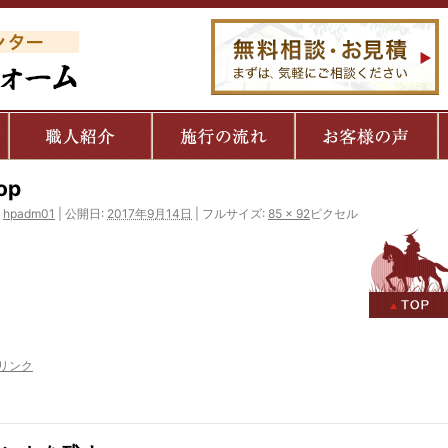
op
hpadm01
|
公開日:
2017年9月14日
|
フルサイズ:
85 × 92
ピクセル
リンク